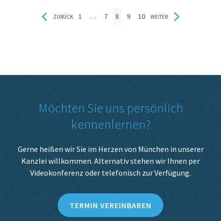
1
…
7
8
9
10
ZURÜCK
WEITER
Möchten Sie uns persönlich
kennenlernen?
Gerne heißen wir Sie im Herzen von München in unserer
Kanzlei willkommen. Alternativ stehen wir Ihnen per
Videokonferenz oder telefonisch zur Verfügung.
TERMIN VEREINBAREN