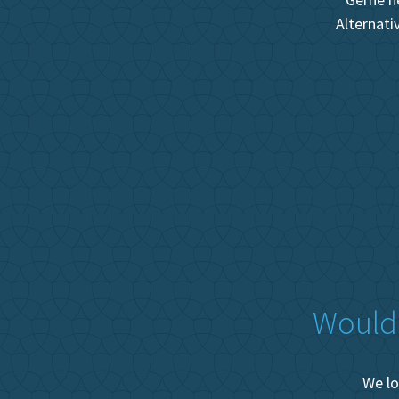
Alternati
Would 
We lo