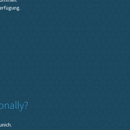
Verfügung.
onally?
unich.