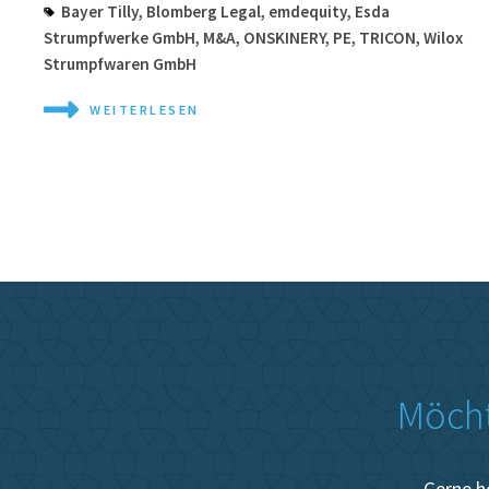
Bayer Tilly
,
Blomberg Legal
,
emdequity
,
Esda
Strumpfwerke GmbH
,
M&A
,
ONSKINERY
,
PE
,
TRICON
,
Wilox
Strumpfwaren GmbH
WEITERLESEN
Möcht
Gerne h