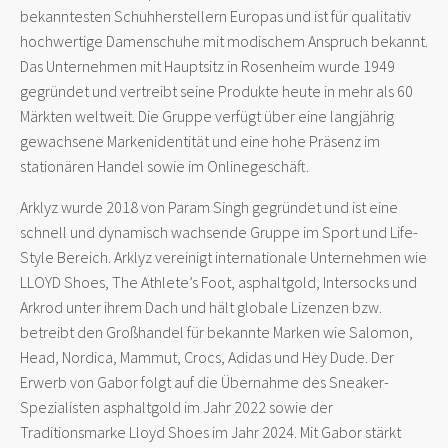
bekanntesten Schuhherstellern Europas und ist für qualitativ
hochwertige Damenschuhe mit modischem Anspruch bekannt.
Das Unternehmen mit Hauptsitz in Rosenheim wurde 1949
gegründet und vertreibt seine Produkte heute in mehr als 60
Märkten weltweit. Die Gruppe verfügt über eine langjährig
gewachsene Markenidentität und eine hohe Präsenz im
stationären Handel sowie im Onlinegeschäft.
Arklyz wurde 2018 von Param Singh gegründet und ist eine
schnell und dynamisch wachsende Gruppe im Sport und Life-
Style Bereich. Arklyz vereinigt internationale Unternehmen wie
LLOYD Shoes, The Athlete’s Foot, asphaltgold, Intersocks und
Arkrod unter ihrem Dach und hält globale Lizenzen bzw.
betreibt den Großhandel für bekannte Marken wie Salomon,
Head, Nordica, Mammut, Crocs, Adidas und Hey Dude. Der
Erwerb von Gabor folgt auf die Übernahme des Sneaker-
Spezialisten asphaltgold im Jahr 2022 sowie der
Traditionsmarke Lloyd Shoes im Jahr 2024. Mit Gabor stärkt