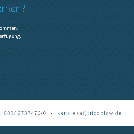
ernen?
lkommen.
Verfügung.
l. 089/ 2737476-0
•
kanzlei(at)triconlaw.de