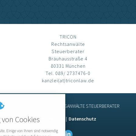
TRICON
Rechtsanwälte
Steuerberater
Bräuhausstraße 4
80331 München
Tel. 089/ 2737476-0
kanzlei(at)triconlaw.de
© 2026 TRICON – RECHTSANWÄLTE STEUERBERATER
nstellungen
von Cookies
Impressum
|
Datenschutz
alle verwendeten Cookies und Skripte.
e Kategorien zu akzeptieren oder zu
ite. Einige von ihnen sind notwendig
ieren.