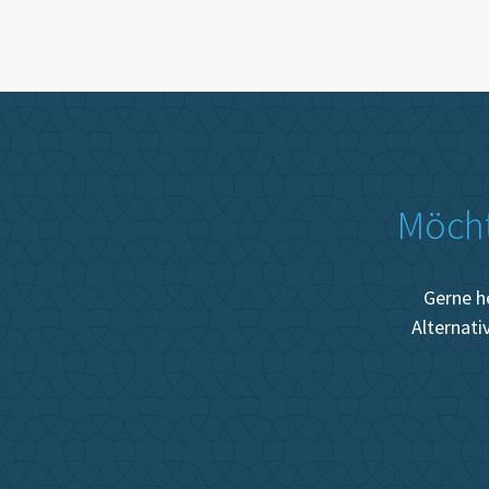
Möcht
Gerne h
Alternati